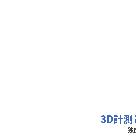
3D計
独